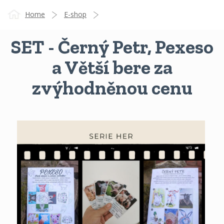
Home
E-shop
SET - Černý Petr, Pexeso
DESKOVÉ HRY A ZÁBAVA - Kvídí hra, karty, pexeso
a Větší bere za
SET - Černý Petr, Pexeso a Větší bere za zvýhodněnou cenu
zvýhodněnou cenu