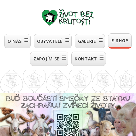
☰
☰
☰
E-SHOP
O NÁS
OBYVATELÉ
GALERIE
☰
☰
ZAPOJÍM SE
KONTAKT