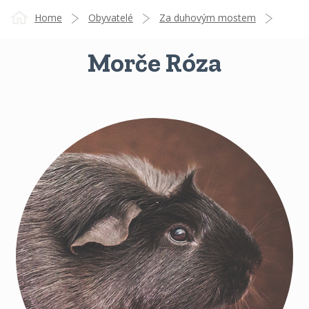
Home
Obyvatelé
Za duhovým mostem
Morče Róza
Morče Róza