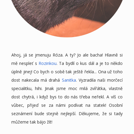
Ahoj, já se jmenuju Róza. A ty? Jo ale bacha! Hlavně si
mě nespleť s
Rozinkou
. Ta bydlí o kus dál a je to někdo
úplně jinej! Co bych o sobě tak ještě řekla... Ona už toho
dost nakecala má drahá
Sanitka
. Vyzradila naši morčecí
specialitku, hihi. Jinak jsme moc milá zvířátka, vlastně
dost chytrá, i když bys to do nás třeba neřekl. A víš co
vůbec, přijeď se za námi podívat na statek! Osobní
seznámení bude stejně nejlepší. Děkujeme, že si tady
můžeme tak bájo žít!