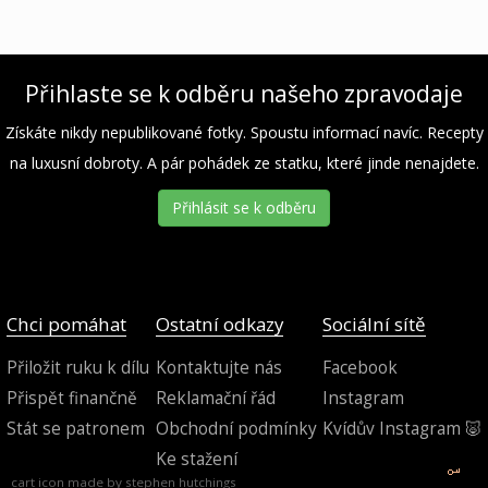
Přihlaste se k odběru našeho zpravodaje
Získáte nikdy nepublikované fotky. Spoustu informací navíc. Recepty
na luxusní dobroty. A pár pohádek ze statku, které jinde nenajdete.
Přihlásit se k odběru
Chci pomáhat
Ostatní odkazy
Sociální sítě
Přiložit ruku k dílu
Kontaktujte nás
Facebook
Přispět finančně
Reklamační řád
Instagram
Stát se patronem
Obchodní podmínky
Kvídův Instagram 🐷
Ke stažení
cart icon made by
stephen hutchings