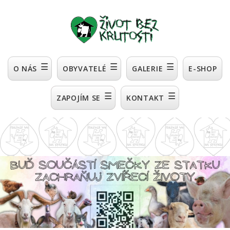
☰
☰
☰
O NÁS
OBYVATELÉ
GALERIE
E-SHOP
☰
☰
ZAPOJÍM SE
KONTAKT