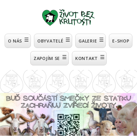
☰
☰
☰
O NÁS
OBYVATELÉ
GALERIE
E-SHOP
☰
☰
ZAPOJÍM SE
KONTAKT