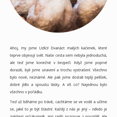
Ahoj, my jsme Uzlíci! Dvanáct malých kačenek, které
teprve objevují svět. Naše cesta sem nebyla jednoduchá,
ale teď jsme konečně v bezpečí. Když jsme poprvé
dorazili, byli jsme unavení a trochu vystrašení. Všechno
bylo nové, neznámé. Ale pak jsme dostali teplý pelíšek,
dobré jídlo a spoustu lásky. A víš co? Najednou bylo
všechno v pořádku.
Teď už běháme po trávě, cachtáme se ve vodě a učíme
se, jaké to je být šťastní. Každý z nás je jiný – někdo je
zvědavý průzkumník, jiný radši pozoruje z povzdálí. Ale