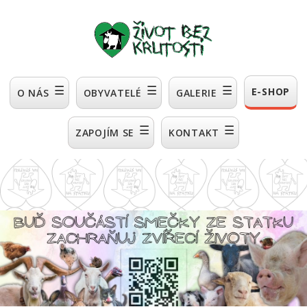
☰
☰
☰
E-SHOP
O NÁS
OBYVATELÉ
GALERIE
☰
☰
ZAPOJÍM SE
KONTAKT