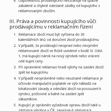
Odpovědnost prodávajícího nevztahuje na špatně
zabalené a chybně odeslané zásilky od kupujícího s
reklamovaným zbožím.
III. Práva a povinnosti kupujícího vůči
prodávajícímu v reklamačním řízení
Reklamace zboží musí být vyřízena do 30
kalendářních dnů od doručení zboží prodávajícímu
V případě, že prodávající neopraví nebo nevymění
reklamované zboží ve lhůtě uvedené v bodě III. Odst.
1, má kupující nárok na nový výrobek nebo vrácení
celé kupní ceny.
Při oprávněné reklamaci hradí výlohy na zaslání zboží
zpět ke kupujícímu
V případě neoprávněné nebo neuznané reklamace je
účtován manipulační poplatek ve výši nákladů na
lokalizování závady a odeslání zboží na posouzení k
výrobci, poštovné a balné na zaslání zpět
zákazníkovi.
Kupující je oprávněn vyžadovat opravu zboží také u
zástupce výrobce v ČR, zavazuje-li zástupce k