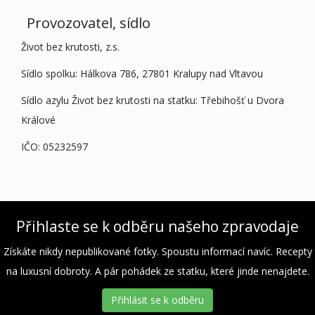
Provozovatel, sídlo
Život bez krutosti, z.s.
Sídlo spolku: Hálkova 786, 27801 Kralupy nad Vltavou
Sídlo azylu Život bez krutosti na statku: Třebihošť u Dvora
Králové
IČO: 05232597
Přihlaste se k odběru našeho zpravodaje
Získáte nikdy nepublikované fotky. Spoustu informací navíc. Recepty
na luxusní dobroty. A pár pohádek ze statku, které jinde nenajdete.
Přihlásit se k odběru