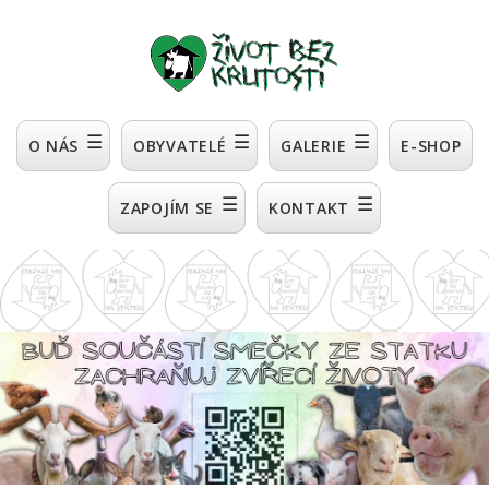
☰
☰
☰
O NÁS
OBYVATELÉ
GALERIE
E-SHOP
☰
☰
ZAPOJÍM SE
KONTAKT