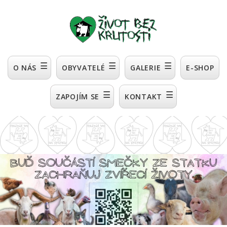
☰
☰
☰
O NÁS
OBYVATELÉ
GALERIE
E-SHOP
☰
☰
ZAPOJÍM SE
KONTAKT