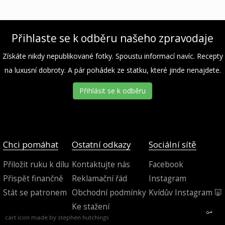
Přihlaste se k odběru našeho zpravodaje
Získáte nikdy nepublikované fotky. Spoustu informací navíc. Recepty
na luxusní dobroty. A pár pohádek ze statku, které jinde nenajdete.
Přihlásit se k odběru
Chci pomáhat
Ostatní odkazy
Sociální sítě
Přiložit ruku k dílu
Kontaktujte nás
Facebook
Přispět finančně
Reklamační řád
Instagram
Stát se patronem
Obchodní podmínky
Kvídův Instagram 🐷
Ke stažení
cart icon made by
stephen hutchings