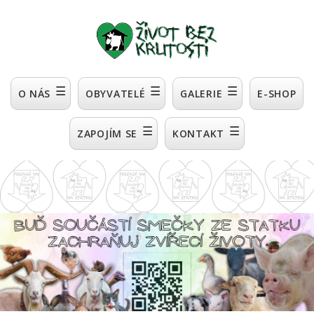
☰
☰
☰
O NÁS
OBYVATELÉ
GALERIE
E-SHOP
☰
☰
ZAPOJÍM SE
KONTAKT