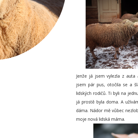
Jenže já jsem vylezla z auta 
jsem pár pus, otočila se a 
lidských rodičů. Ti byli na jed
já prostě byla doma. A užívá
dáma. Nádor mě vůbec nezlobí,
moje nová lidská máma.