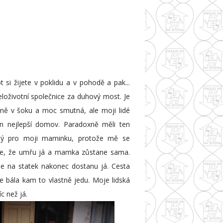
t si žijete v poklidu a v pohodě a pak...
oživotní společnice za duhový most. Je
šně v šoku a moc smutná, ale moji lidé
en nejlepší domov. Paradoxně měli ten
ý pro moji maminku, protože mě se
 se, že umřu já a mamka zůstane sama.
se na statek nakonec dostanu já. Cesta
e bála kam to vlastně jedu. Moje lidská
c než já.