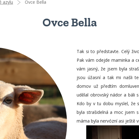
é azylu
Ovce Bella
Ovce Bella
Tak si to představte. Celý živo
Pak vám odejde maminka a cel
vám jasný, že jsem byla stra
jsou úžasní a tak mi našli t
domov už předtím domluven
udělal obrovský nádor a báli
Kdo by v tu dobu myslel, že 
byla strašidelná a moc jsem s
máma byla nervózní asi ještě ví