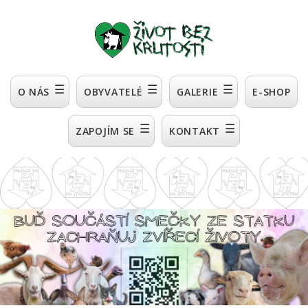
☰
☰
☰
O NÁS
OBYVATELÉ
GALERIE
E-SHOP
☰
☰
ZAPOJÍM SE
KONTAKT