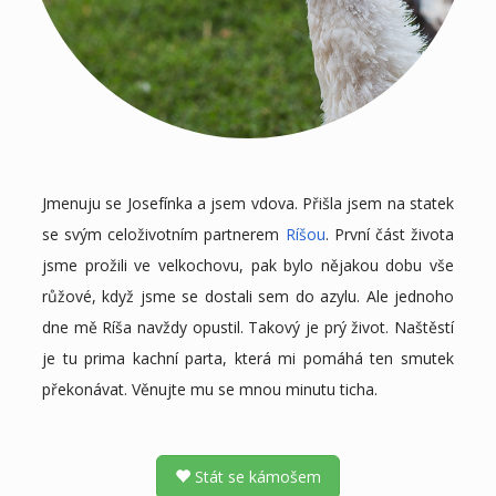
Jmenuju se Josefínka a jsem vdova. Přišla jsem na statek
se svým celoživotním partnerem
Ríšou
. První část života
jsme prožili ve velkochovu, pak bylo nějakou dobu vše
růžové, když jsme se dostali sem do azylu. Ale jednoho
dne mě Ríša navždy opustil. Takový je prý život. Naštěstí
je tu prima kachní parta, která mi pomáhá ten smutek
překonávat. Věnujte mu se mnou minutu ticha.
Stát se kámošem