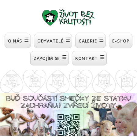
☰
☰
☰
O NÁS
OBYVATELÉ
GALERIE
E-SHOP
☰
☰
ZAPOJÍM SE
KONTAKT