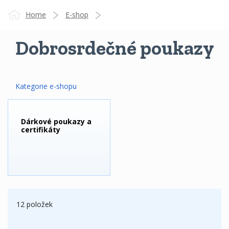
Home
E-shop
Dobrosrdečné poukazy
POUKAZY/CERTIFIKÁTY - dárkové, dobročinné, virtuální
adopce
Kategorie e-shopu
Dobrosrdečné poukazy
Dárkové poukazy a
certifikáty
12 položek