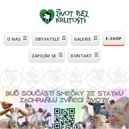
☰
☰
☰
E-SHOP
O NÁS
OBYVATELÉ
GALERIE
☰
☰
ZAPOJÍM SE
KONTAKT