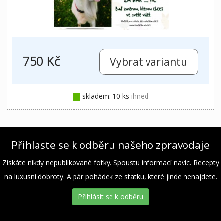
750 Kč
skladem: 10 ks
ihned
Přihlaste se k odběru našeho zpravodaje
Získáte nikdy nepublikované fotky. Spoustu informací navíc. Recepty
na luxusní dobroty. A pár pohádek ze statku, které jinde nenajdete.
Přihlásit se k odběru