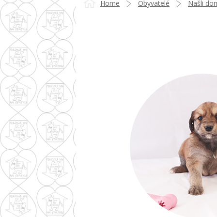
Home
Obyvatelé
Našli do