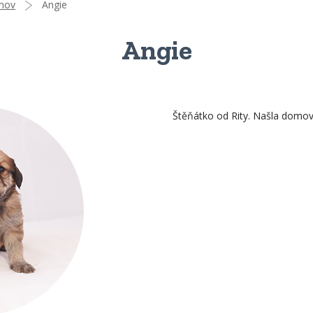
mov
Angie
Angie
Štěňátko od Rity. Našla domo