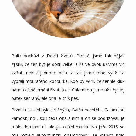
Balík pochází z Devíti životů. Prostě jsme tak nějak
zjistili, že ten byt je dost velkej a že ve dvou uživíme víc
zvířat, než z jednoho platu a tak jsme toho využili a
vybrali mouratého kocourka. Kdo by věřil, že tenhle kluk
nám totálně změní život. Jo, s Calamitou jsme už nějakej
pátek sehraný, ale ona je spíš pes.
Prvních 14 dní bylo krušných, Balča nechtěl s Calamitou
kámošit, no , spíš teda ona s ním a on se podřizoval. Je
málo dominantní, ale je totální mazlík. Na jaře 2015 se
mu rozjelo autoimunitní onemocnění, se kterým hold