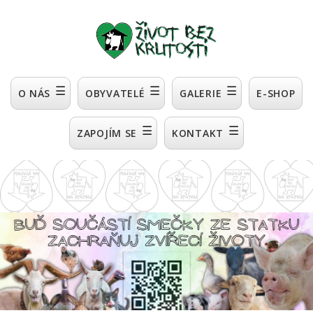
☰
☰
☰
O NÁS
OBYVATELÉ
GALERIE
E-SHOP
☰
☰
ZAPOJÍM SE
KONTAKT