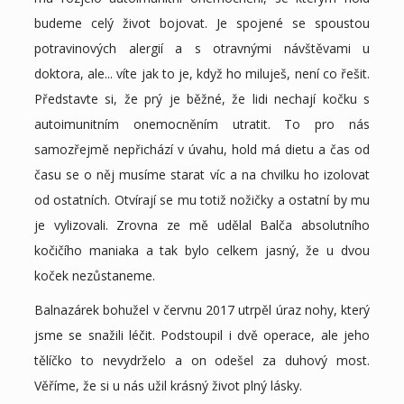
budeme celý život bojovat. Je spojené se spoustou
potravinových alergií a s otravnými návštěvami u
doktora, ale... víte jak to je, když ho miluješ, není co řešit.
Představte si, že prý je běžné, že lidi nechají kočku s
autoimunitním onemocněním utratit. To pro nás
samozřejmě nepřichází v úvahu, hold má dietu a čas od
času se o něj musíme starat víc a na chvilku ho izolovat
od ostatních. Otvírají se mu totiž nožičky a ostatní by mu
je vylizovali. Zrovna ze mě udělal Balča absolutního
kočičího maniaka a tak bylo celkem jasný, že u dvou
koček nezůstaneme.
Balnazárek bohužel v červnu 2017 utrpěl úraz nohy, který
jsme se snažili léčit. Podstoupil i dvě operace, ale jeho
tělíčko to nevydrželo a on odešel za duhový most.
Věříme, že si u nás užil krásný život plný lásky.