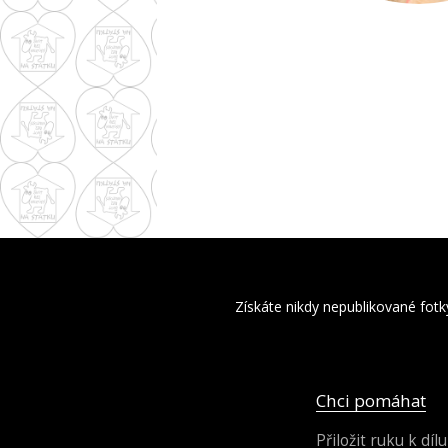
Získáte nikdy nepublikované fotk
Chci pomáhat
Přiložit ruku k dílu