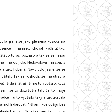
odila jsem se jako plemená kozička na
zence i maminku chovali kvůli užitku.
 Stádo to asi poznalo a tak se se mnou
ěli mě od jídla. Nedovolovali mi spát s
 a taky hubená. Navíc bylo jasné, že ze
užitek. Tak se rozhodli, že mě utratí a
 běžně dělá. Strašně mě to vyděsilo, když
 jsem se to dozvěděla tak, že to moje
rádce. Tu to vyděsilo taky a tak ukecala
mě mohli darovat. Někam, kde dožiju bez
budu k užitku. No a tak jsem tady. To si