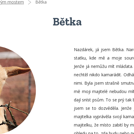
vým mostem
Bětka
Bětka
Nazdárek, já jsem Bětka. Nar
statku, kde mě a moje souro
Jenže já nemůžu mít mláďata.
nechtěl nikdo kamarádit. Odhán
nimi. Byla jsem strašně smutná
mě moji majitelé nebudou mít 
dají sníst psům. To se prý tak
jsem se to dozvěděla. Jenže
majitelka vyprávěla svojí kama
majitelku, že místo zabití by 
ohledu na to, zda budu nebo ne