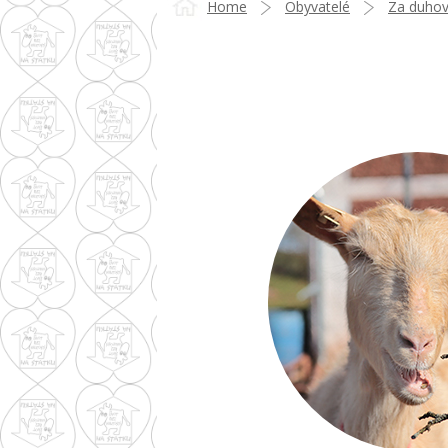
Home
Obyvatelé
Za duho