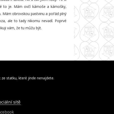
jiné to je. Mám ovčí kámoše a kámošky,
m. Mám obrovskou pastvinu a pořád plný
za, ale to tady nikomu nevadí. Poprvé
kuji vám, že tu můžu být.
ze statku, které jinde nenajdete.
ociální sítě
acebook