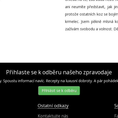
ani neumíte představit, jak 
protože ostatních koz se bojí
krmelec. Jsem pěkně mlsná ko
zažívám svobodu a volnost. Dě
Přihlaste se k odběru našeho zpravodaje
y. Spoustu informací navíc. Recepty na luxusní dobroty. A pár pohádek 
Přihlásit se k odběru
Ostatní odkazy
S
Kontaktujte nás
F