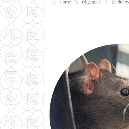
Home
Obyvatelé
Za duho