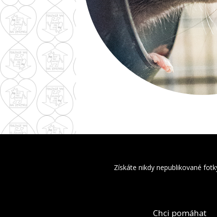
Získáte nikdy nepublikované fotk
Chci pomáhat