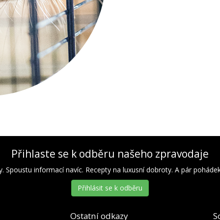
Přihlaste se k odběru našeho zpravodaje
y. Spoustu informací navíc. Recepty na luxusní dobroty. A pár pohádek 
Přihlásit se k odběru
Ostatní odkazy
S