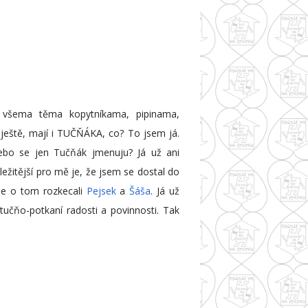
 všema těma kopytníkama, pipinama,
eště, mají i TUČŇÁKA, co? To jsem já.
ebo se jen Tučňák jmenuju? Já už ani
ležitější pro mě je, že jsem se dostal do
 se o tom rozkecali
Pejsek
a
Šáša
. Já už
tučňo-potkaní radosti a povinnosti. Tak