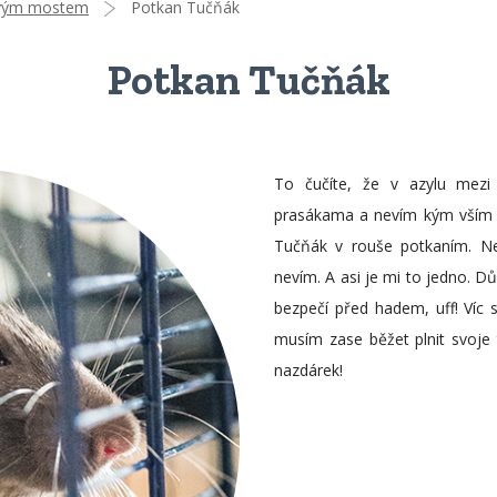
vým mostem
Potkan Tučňák
Potkan Tučňák
To čučíte, že v azylu mezi
prasákama a nevím kým vším j
Tučňák v rouše potkaním. N
nevím. A asi je mi to jedno. Dů
bezpečí před hadem, uff! Víc
musím zase běžet plnit svoje 
nazdárek!