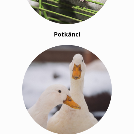
Potkánci