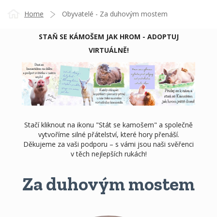
Home
Obyvatelé - Za duhovým mostem
STAŇ SE KÁMOŠEM JAK HROM - ADOPTUJ
VIRTUÁLNĚ!
Stačí kliknout na ikonu "Stát se kamošem" a společně
vytvoříme silné přátelství, které hory přenáší.
Děkujeme za vaši podporu – s vámi jsou naši svěřenci
v těch nejlepších rukách!
Za duhovým mostem