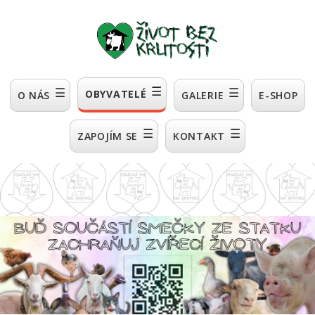
☰
☰
☰
OBYVATELÉ
O NÁS
GALERIE
E-SHOP
☰
☰
ZAPOJÍM SE
KONTAKT