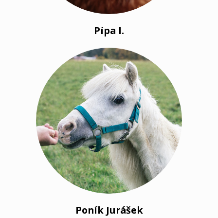
Pípa I.
Poník Jurášek